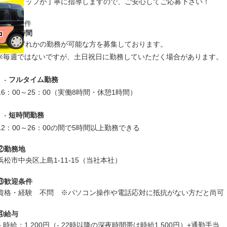
当社スタッフが丁寧に指導しますので、ご安心してご応募下さい！
■ 募集条件
①勤務時間
次のいずれかの勤務が可能な方を募集しております。
※毎週ではないですが、土日祝日に勤務していただく場合があります。
-
フルタイム勤務
16：00～25：00（実働8時間・休憩1時間）
-
短時間勤務
12：00～26：00の間で5時間以上勤務できる
②勤務地
浜松市中央区上島1-11-15（当社本社）
③歓迎条件
資格・経験 不問 ※パソコン操作や電話応対に抵抗がない方だと尚可
④給与
– 時給：1,200円（- 22時以降の深夜時間帯は時給1,500円）+通勤手当