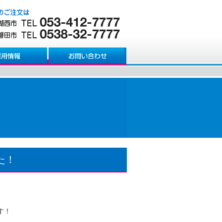
た！
す！